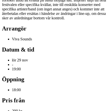
försöker alltid att ersätta på bästa möjliga sätt. Biljetter säljs till hela
festivalen eller specifika kvällar, inte till enskilda konserter med
specifika artister/band (om inget annat anges) och kommer inte att
återbetalas eller ersättas i händelse av ändringar i line-up, om dessa
sker av anledningar bortom vår kontroll.
Arrangör
Viva Sounds
Datum & tid
lör 29 nov
-
19:00
Öppning
18:00
Pris från
200 kr