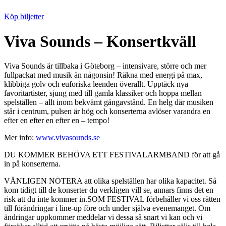
Köp biljetter
Viva Sounds – Konsertkväll
Viva Sounds är tillbaka i Göteborg – intensivare, större och mer
fullpackat med musik än någonsin! Räkna med energi på max,
klibbiga golv och euforiska leenden överallt. Upptäck nya
favoritartister, sjung med till gamla klassiker och hoppa mellan
spelställen – allt inom bekvämt gångavstånd. En helg där musiken
står i centrum, pulsen är hög och konserterna avlöser varandra en
efter en efter en efter en – tempo!
Mer info:
www.vivasounds.se
DU KOMMER BEHÖVA ETT FESTIVALARMBAND för att gå
in på konserterna.
VÄNLIGEN NOTERA att olika spelställen har olika kapacitet. Så
kom tidigt till de konserter du verkligen vill se, annars finns det en
risk att du inte kommer in.SOM FESTIVAL förbehåller vi oss rätten
till förändringar i line-up före och under själva evenemanget. Om
ändringar uppkommer meddelar vi dessa så snart vi kan och vi