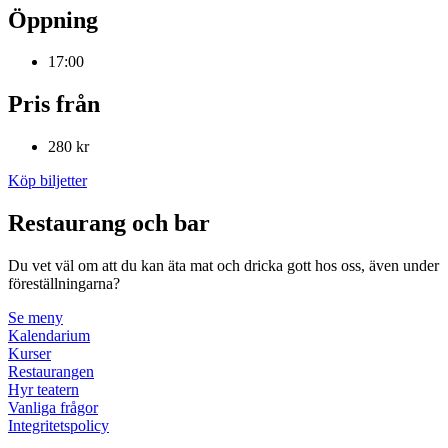
Öppning
17:00
Pris från
280 kr
Köp biljetter
Restaurang och bar
Du vet väl om att du kan äta mat och dricka gott hos oss, även under
föreställningarna?
Se meny
Kalendarium
Kurser
Restaurangen
Hyr teatern
Vanliga frågor
Integritetspolicy