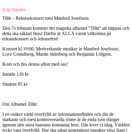
Köp biljetter
Tillit – Releasekonsert med Manfred Josefsson
Den 7e februari kommer det magiska albumet ”Tillit” att släppas och
detta ska såklart firas! Därför är ALLA varmt välkomna på
releasekonsert och releasefest!
Konsert kl 19:00, Medverkande musiker är Manfred Josefsson,
Love Grundberg, Martin Jäderberg och Benjamin Löfgren.
Kom och fira denna afton med oss!
Inträde 120 kr
Student 95 kr
Om Albumet Tillit:
I en osäker värld överfylld av informationsflöden och där de
starkaste och mest kontroversiella röster är de enda som tränger
igenom den stora massans konstanta brus. Där lever vi idag. Världen
tycks vara överfylld. Hur ska nästa generations musiker växa fram i