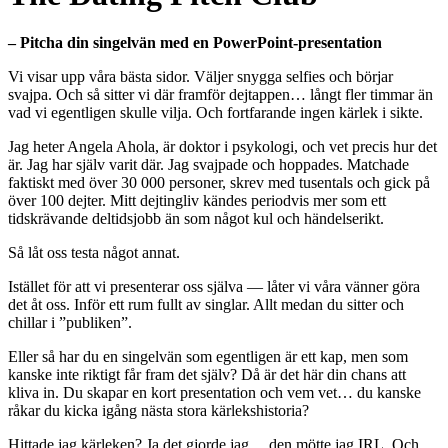
– Pitcha din singelvän med en PowerPoint-presentation
Vi visar upp våra bästa sidor. Väljer snygga selfies och börjar
svajpa. Och så sitter vi där framför dejtappen… långt fler timmar än
vad vi egentligen skulle vilja. Och fortfarande ingen kärlek i sikte.
Jag heter Angela Ahola, är doktor i psykologi, och vet precis hur det
är. Jag har själv varit där. Jag svajpade och hoppades. Matchade
faktiskt med över 30 000 personer, skrev med tusentals och gick på
över 100 dejter. Mitt dejtingliv kändes periodvis mer som ett
tidskrävande deltidsjobb än som något kul och händelserikt.
Så låt oss testa något annat.
Istället för att vi presenterar oss själva — låter vi våra vänner göra
det åt oss. Inför ett rum fullt av singlar. Allt medan du sitter och
chillar i ”publiken”.
Eller så har du en singelvän som egentligen är ett kap, men som
kanske inte riktigt får fram det själv? Då är det här din chans att
kliva in. Du skapar en kort presentation och vem vet… du kanske
råkar du kicka igång nästa stora kärlekshistoria?
Hittade jag kärleken? Ja det gjorde jag… den mötte jag IRL. Och