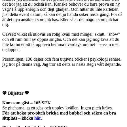
det tror jag att
du
också kan. Kanske behöver du bara prova en ny
väg? Få upp energin och dejt-glädjen. Och hittar du inte kärleken
just detta event-datum, så kan det ju hända saker nästa gång. För då
är det nya ansikten som pitchas. Eller så är det någon som pitchar
dig.
Oavsett vilket så utlovas en rolig kväll med mingel, skratt, ”show”
och ett rum fullt av öppna singlar. Och det kan jag nog lova att du
inte kommer att få uppleva hemma i vardagsrummet – ensam med
dejtappen.
Personligen, 100 dejter och fem utgivna böcker i psykologi senare,
jag tror på denna väg. Jag tror att detta är nästa steg i vårt dejtande.
💖 Biljetter 💖
Kom som gäst – 165 SEK
Se pitcharna, ta ett glas och upplev kvällen. Ingen pitch krävs.
För att boka pre-pitch bricka med bubbel och säkra en bra
sittplats – klicka
här
.