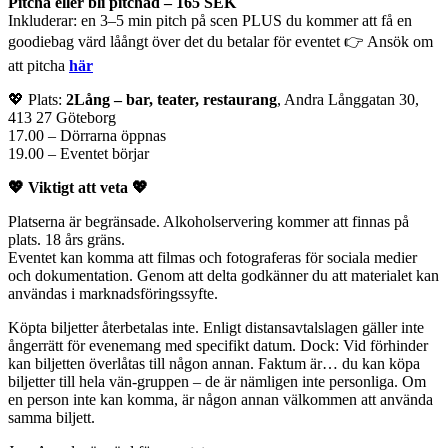
Pitcha eller bli pitchad – 165 SEK
Inkluderar: en 3–5 min pitch på scen PLUS du kommer att få en
goodiebag värd låångt över det du betalar för eventet 👉 Ansök om
att pitcha
här
💖 Plats:
2Lång – bar, teater, restaurang
, Andra Långgatan 30,
413 27 Göteborg
17.00 – Dörrarna öppnas
19.00 – Eventet börjar
💖 Viktigt att veta 💖
Platserna är begränsade. Alkoholservering kommer att finnas på
plats. 18 års gräns.
Eventet kan komma att filmas och fotograferas för sociala medier
och dokumentation. Genom att delta godkänner du att materialet kan
användas i marknadsföringssyfte.
Köpta biljetter återbetalas inte. Enligt distansavtalslagen gäller inte
ångerrätt för evenemang med specifikt datum. Dock: Vid förhinder
kan biljetten överlåtas till någon annan. Faktum är… du kan köpa
biljetter till hela vän-gruppen – de är nämligen inte personliga. Om
en person inte kan komma, är någon annan välkommen att använda
samma biljett.