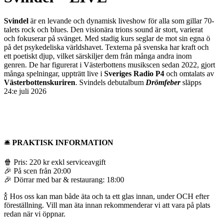
Svindel
är en levande och dynamisk liveshow för alla som gillar 70-
talets rock och blues. Den visionära trions sound är stort, varierat
och fokuserar på svänget. Med stadig kurs seglar de mot sin egna ö
på det psykedeliska världshavet. Texterna på svenska har kraft och
ett poetiskt djup, vilket särskiljer dem från många andra inom
genren. De har figurerat i Västerbottens musikscen sedan 2022, gjort
många spelningar, uppträtt live i
Sveriges Radio P4
och omtalats av
Västerbottenskuriren
. Svindels debutalbum
Drömfeber
släpps
24:e juli 2026
🛎
PRAKTISK INFORMATION
🍿 Pris: 220 kr exkl serviceavgift
🎉 På scen från 20:00
🎉 Dörrar med bar & restaurang: 18:00
🍾 Hos oss kan man både äta och ta ett glas innan, under OCH efter
föreställning. Vill man äta innan rekommenderar vi att vara på plats
redan när vi öppnar.