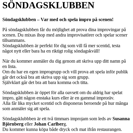
SÖNDAGSKLUBBEN
Söndagsklubben – Var med och spela impro på scenen!
På söndagsklubben får du möjlighet att prova dina improvingar på
scenen. Du mixas ihop med andra improvisatörer och spelar scener
tillsammans.
Söndagsklubben är perfekt för dig som vill få mer scentid, testa
något nytt eller bara ha en riktigt rolig söndagskväll!
När du kommer anmäler du dig genom att skriva upp ditt namn på
en lista.
Om du har en egen improgrupp och vill prova att spela inför publik
går det också bra att skriva upp sig som grupp.
Självklart går det bra att bara komma och titta.
Söndagsklubben är öppet för alla oavsett om du aldrig har spelat
impro, gått någon enstaka kurs eller är en gammal improräv.
Alla får lika mycket scentid och disponeras beroende på hur många
som anmäler sig att spela.
Söndagsklubbben är ett två timmars improjam som leds av
Susanna
Björnberg
eller
Johan Carlber
g.
Du kommer kunna köpa både dryck och mat ifrån restaurangen.