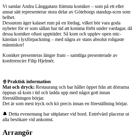
Vi samlar Andra Långgatans främsta komiker – som på ett eller
annat sätt representerar stora delar av Göteborgs standup-scen som
helhet.
Dessutom äger kalaset rum på en lördag, vilket bör vara goda
nyheter för er som sällan har tid att komma förbi under vardagar, då
dessa komiker oftast uppträder. Så kom och upplev open mic-
känslan i lyxförpackning – med några av stans absolut roligaste
människor!
Komiker presenteras längre fram – samtliga presenterade av
konferencier Filip Hjelmér.
🍿
Praktisk information
Mat och dryck:
Restaurang och bar håller öppet från att dörrarna
öppnas så kom i tid och ladda upp med något gott innan
föreställningen börjar.
Det är som mest tryck och kö precis innan en föreställning börjar.
🔔 Detta evenemang har sittplatser vid bord. Entrévärd placerar ut
alla besökare vid ankomst.
Arrangör