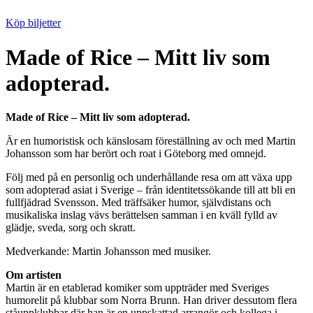
Köp biljetter
Made of Rice – Mitt liv som
adopterad.
Made of Rice – Mitt liv som adopterad.
Är en humoristisk och känslosam föreställning av och med Martin
Johansson som har berört och roat i Göteborg med omnejd.
Följ med på en personlig och underhållande resa om att växa upp
som adopterad asiat i Sverige – från identitetssökande till att bli en
fullfjädrad Svensson. Med träffsäker humor, självdistans och
musikaliska inslag vävs berättelsen samman i en kväll fylld av
glädje, sveda, sorg och skratt.
Medverkande: Martin Johansson med musiker.
Om artisten
Martin är en etablerad komiker som uppträder med Sveriges
humorelit på klubbar som Norra Brunn. Han driver dessutom flera
ståuppklubbar där han är en uppskattad arrangör och kollega i