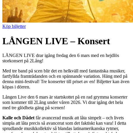
Köp biljetter
LÅNGEN LIVE – Konsert
LÅNGEN LIVE drar igång fredag den 6 mars med en hejdlös
storkonsert på 2Lång!
Med tre band på scen blir det en helkväll med fantastiska musiker,
fartfyllda framträdanden och en spännande variation. Häng med på
denna mini-festival! Tre konserter till priset av en! Biljetter kan även
köpas i dörren.
Lången Live den 6 mars är startskottet på en rad grymma konserter
som kommer till 2Lång under våren 2026. Vi drar igång det hela
med tre glödheta gäng på scenen!
Kalle och Dådet
får avancerad musik att låta simpelt – och livets
simpla att låta precis så avancerat som det faktiskt kan vara! I detta
sprudlande musikkollektiv så blandas latinamerikanska rytmer,