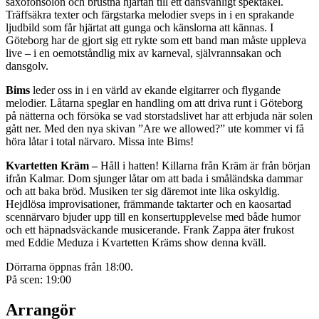
saxofonsolon och brustna hjärtan till ett dansvänligt spektakel.
Träffsäkra texter och färgstarka melodier sveps in i en sprakande
ljudbild som får hjärtat att gunga och känslorna att kännas. I
Göteborg har de gjort sig ett rykte som ett band man måste uppleva
live – i en oemotståndlig mix av karneval, självrannsakan och
dansgolv.
Bims
leder oss in i en värld av ekande elgitarrer och flygande
melodier. Låtarna speglar en handling om att driva runt i Göteborg
på nätterna och försöka se vad storstadslivet har att erbjuda när solen
gått ner. Med den nya skivan ”Are we allowed?” ute kommer vi få
höra låtar i total närvaro. Missa inte Bims!
Kvartetten Kräm –
Håll i hatten! Killarna från Kräm är från början
ifrån Kalmar. Dom sjunger låtar om att bada i småländska dammar
och att baka bröd. Musiken ter sig däremot inte lika oskyldig.
Hejdlösa improvisationer, främmande taktarter och en kaosartad
scennärvaro bjuder upp till en konsertupplevelse med både humor
och ett häpnadsväckande musicerande. Frank Zappa äter frukost
med Eddie Meduza i Kvartetten Kräms show denna kväll.
Dörrarna öppnas från 18:00.
På scen: 19:00
Arrangör