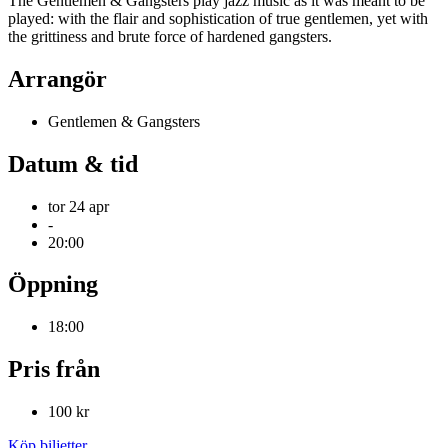
The Gentlemen & Gangsters play jazz music as it was meant to be
played: with the flair and sophistication of true gentlemen, yet with
the grittiness and brute force of hardened gangsters.
Arrangör
Gentlemen & Gangsters
Datum & tid
tor 24 apr
-
20:00
Öppning
18:00
Pris från
100 kr
Köp biljetter