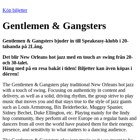
Köp biljetter
Gentlemen & Gangsters
Gentlemen & Gangsters bjuder in till Speakeasy-klubb i 20-
talsanda på 2Lång.
Det blir New Orleans hot jazz med en touch av swing från 20-
och 30-talet.
Häng med på en resa bakåt i tiden! Biljetter kan även köpas i
dörren!
The Gentlemen & Gangsters play traditional New Orleans hot jazz
with a touch of swing. Focusing on authenticity in content and
delivery, as well as a solid, driving rhythm, the group strive to play
music that moves you and that stays true to the style of jazz giants
such as Louis Armstrong, Bix Beiderbecke, Muggsy Spanier,
Sidney Bechet, Duke Ellington, etc. Playing mainly for the lindy
hop community, they perform all over Europe on a regular basis and
dancers from all over the world have praised them for their energy,
presence, and sensitivity to what matters to a dancing audience.