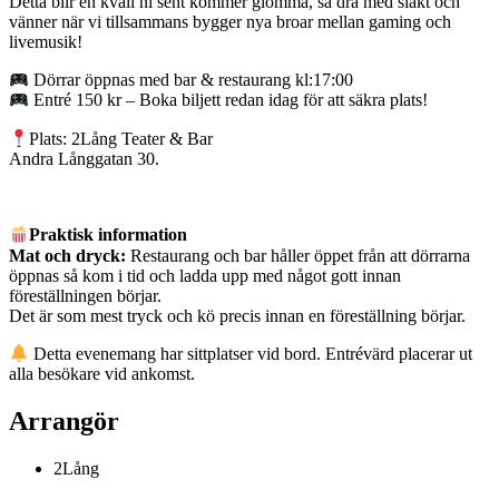
Detta blir en kväll ni sent kommer glömma, så dra med släkt och
vänner när vi tillsammans bygger nya broar mellan gaming och
livemusik!
Dörrar öppnas med bar & restaurang kl:17:00
Entré 150 kr – Boka biljett redan idag för att säkra plats!
Plats: 2Lång Teater & Bar
Andra Långgatan 30.
Praktisk information
Mat och dryck:
Restaurang och bar håller öppet från att dörrarna
öppnas så kom i tid och ladda upp med något gott innan
föreställningen börjar.
Det är som mest tryck och kö precis innan en föreställning börjar.
Detta evenemang har sittplatser vid bord. Entrévärd placerar ut
alla besökare vid ankomst.
Arrangör
2Lång