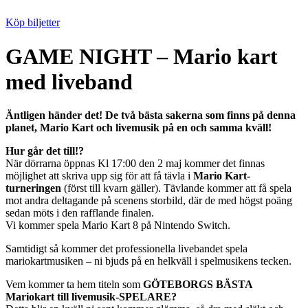
Köp biljetter
GAME NIGHT – Mario kart
med liveband
Äntligen händer det! De två bästa sakerna som finns på denna
planet, Mario Kart och livemusik på en och samma kväll!
Hur går det till!?
När dörrarna öppnas Kl 17:00 den 2 maj kommer det finnas
möjlighet att skriva upp sig för att få tävla i
Mario Kart-
turneringen
(först till kvarn gäller). Tävlande kommer att få spela
mot andra deltagande på scenens storbild, där de med högst poäng
sedan möts i den rafflande finalen.
Vi kommer spela Mario Kart 8 på Nintendo Switch.
Samtidigt så kommer det professionella livebandet spela
mariokartmusiken – ni bjuds på en helkväll i spelmusikens tecken.
Vem kommer ta hem titeln som
GÖTEBORGS BÄSTA
Mariokart till livemusik-SPELARE?