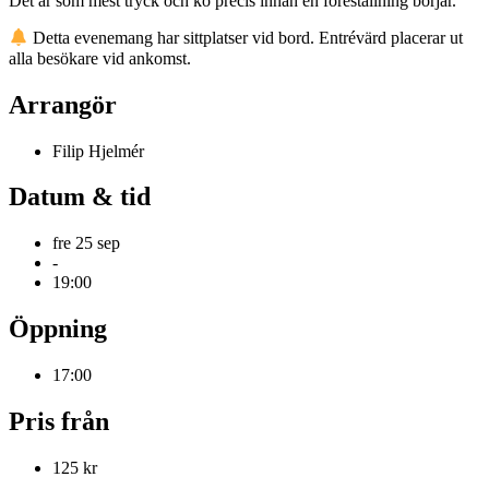
Det är som mest tryck och kö precis innan en föreställning börjar.
Detta evenemang har sittplatser vid bord. Entrévärd placerar ut
alla besökare vid ankomst.
Arrangör
Filip Hjelmér
Datum & tid
fre 25 sep
-
19:00
Öppning
17:00
Pris från
125 kr