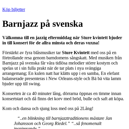
Köp biljetter
Barnjazz på svenska
Välkomna till en jazzig eftermiddag när Sture kvintett bjuder
in till konsert för de allra minsta och deras vuxna!
Förstärkt av fyra blåsmusiker tar
Sture Kvintett
med oss på en
förtrollande resa genom barndomens sångskatt. Med musiken från
Barnjazz på svenska får våra tidlösa melodier större kostym och
spelas ut i sin fulla prakt när de tar plats i nya svängiga
arrangemang; En kulen natt har klätts upp i en samba, En elefant
balanserade presenteras i New Orleans-style och Bä bä vita lamm
bjuder upp till swing.
Konserten är ca 40 minuter lång, dörrarna öppnas en timme innan
konsertstart och då finns det korv med bröd, bulle och saft att köpa.
Kom och dansa och sjung loss med oss på 2Lång!
“..en blinkning till barnjazztraditionens mästare Jan
Johansson och Georg Riedel.” “..så fenomenalt
inspirerande.”